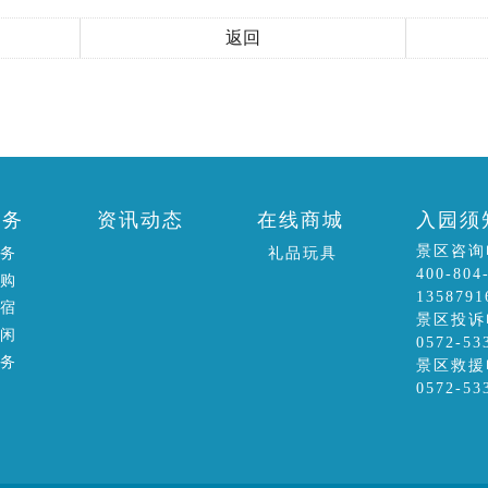
返回
服务
资讯动态
在线商城
入园须
景区咨询
服务
礼品玩具
400-804
订购
1358791
住宿
景区投诉
休闲
0572-53
服务
景区救援
0572-53