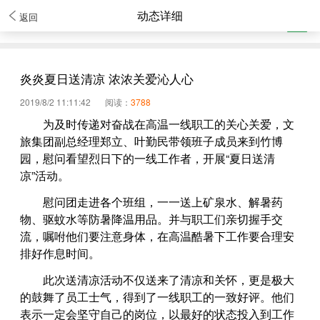
动态详细
返回
炎炎夏日送清凉 浓浓关爱沁人心
2019/8/2 11:11:42
阅读：
3788
为及时传递对奋战在高温一线职工的关心关爱，文
旅集团副总经理郑立、叶勤民带领班子成员来到竹博
园，慰问看望烈日下的一线工作者，开展“夏日送清
凉”活动。
慰问团走进各个班组，一一送上矿泉水、解暑药
物、驱蚊水等防暑降温用品。并与职工们亲切握手交
流，嘱咐他们要注意身体，在高温酷暑下工作要合理安
排好作息时间。
此次送清凉活动不仅送来了清凉和关怀，更是极大
的鼓舞了员工士气，得到了一线职工的一致好评。他们
表示一定会坚守自己的岗位，以最好的状态投入到工作