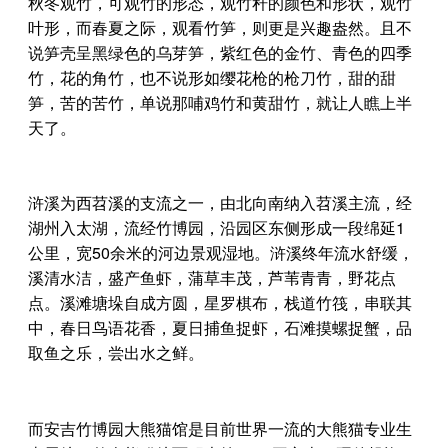
秋冬观竹，可观竹的形态，观竹秆的颜色和形状，观竹
叶形，而春夏之际，观看竹笋，则更是兴趣盎然。且不
说笋壳呈黑绿色的乌芽笋，紫红色的金竹、青色的四季
竹，花的角竹，也不说形如缨花枪的枪刀竹，甜的甜
笋，苦的苦竹，单说那哺鸡竹和黄甜竹，就让人瞧上半
天了。
浒溪为西苕溪的支流之一，由北向南纳入苕溪主流，经
湖州入太湖，流经竹博园，沿园区东侧形成一段绵延1
公里，宽50余米的河边景观湿地。浒溪终年流水舒缓，
溪清水洁，盛产鱼虾，蒲草丰茂，芦苇青青，野花点
点。溪滩塘垛自成方圆，星罗棋布，栈道竹筏，串联其
中，春日鸟语花香，夏日捕鱼捉虾，石滩摸螺捉蟹，品
取鱼之乐，尝出水之鲜。
而安吉竹博园大熊猫馆是目前世界一流的大熊猫专业生