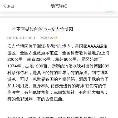
动态详细
返回
一个不容错过的景点--安吉竹博园
2014/1/14 10:18:21
阅读：
2786
安吉竹博园位于浙江省湖州市境内，是国家AAAA级旅
游区、全国农业旅游示范点，全国科普教育基地,距上海
220公里，南京230公里，杭州60公里。景区始建于
1974年，占地1200亩。潺潺的浒溪水映衬出竹博园389
种珍稀竹种，是真正的竹的世界，竹的海洋。到竹博园
游览，可以一览世界各国的奇篁异筠，洞悉千载的竹子
加工利用史。置身林间,仿佛走进竹的海洋,它们有的伟
岸凌空，有的低矮匍匐；或细如棒针，有的叶大如帛；
有的色彩斑斓，有的古怪扭曲。